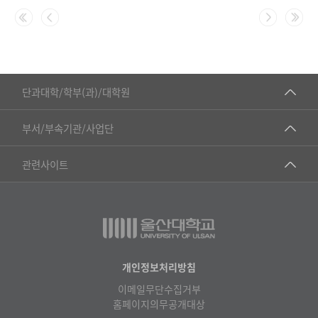
■인문대학
단과대학/학부(과)/대학원
▷국어국문학부
공동기기센터
부서/부속기관/사업단
▷영어영문학과
공학교육혁신센터
건강가정지원센터
관련사이트
▷일본어·일본학과
과학영재교육원
교수협의회
▷중국어·중국학과
교무처교직팀
구내(경남)은행
▷프랑스어·프랑스학과
국어문화원
노동조합
▷스페인·중남미학과
국제교류처
생명윤리위원회
개인정보처리방침
▷역사·문화학과
기초과학연구소
이메일무단수집거부
온라인 기술거래 플랫폼
▷철학·상담학과
홈페이지의무공개대상
물리BK 미래혁신응집물질물리인재교육연구단