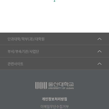
1
■인문대학
단과대학/학부(과)/대학원
▷국어국문학부
공동기기센터
부서/부속기관/사업단
▷영어영문학과
공학교육혁신센터
건강가정지원센터
관련사이트
▷일본어·일본학과
과학영재교육원
교수협의회
▷중국어·중국학과
교무처교직팀
구내(경남)은행
▷프랑스어·프랑스학과
국어문화원
노동조합
▷스페인·중남미학과
국제교류처
생명윤리위원회
개인정보처리방침
▷역사·문화학과
기초과학연구소
이메일무단수집거부
온라인 기술거래 플랫폼