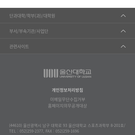
■인문대학
단과대학/학부(과)/대학원
▷국어국문학부
공동기기센터
부서/부속기관/사업단
▷영어영문학과
공학교육혁신센터
건강가정지원센터
관련사이트
▷일본어·일본학과
과학영재교육원
교수협의회
▷중국어·중국학과
교무처교직팀
구내(경남)은행
▷프랑스어·프랑스학과
국어문화원
노동조합
▷스페인·중남미학과
국제교류처
생명윤리위원회
개인정보처리방침
▷역사·문화학과
기초과학연구소
이메일무단수집거부
온라인 기술거래 플랫폼
▷철학·상담학과
홈페이지의무공개대상
물리BK 미래혁신응집물질물리인재교육연구단
울산대신문
■사회과학대학
메이커스페이스
울산대학교 총동문회
(44610) 울산광역시 남구 대학로 93 울산대학교 스포츠과학부 8-201호/
▷사회과학부
TEL : 052)259-2377, FAX : 052)259-1696
미래기술혁신융합형인재양성센터