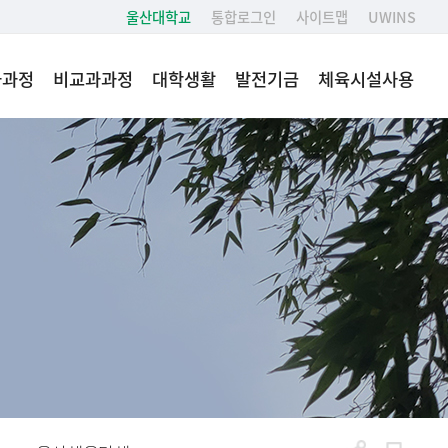
울산대학교
통합로그인
사이트맵
UWINS
과과정
비교과과정
대학생활
발전기금
체육시설사용