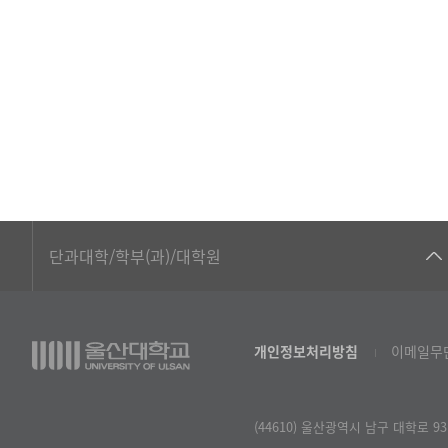
주
요
정
책-
번
호,
제
목,
등
록
■인문대학
단과대학/학부(과)/대학원
일,
▷국어국문학부
조
회
▷영어영문학과
수
개인정보처리방침
이메일무
▷일본어·일본학과
로
구
▷중국어·중국학과
성
된
(44610) 울산광역시 남구 대학로 93 울
▷프랑스어·프랑스학과