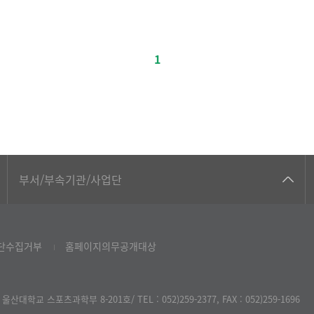
1
공동기기센터
부서/부속기관/사업단
공학교육혁신센터
과학영재교육원
단수집거부
홈페이지의무공개대상
교무처교직팀
국어문화원
산대학교 스포츠과학부 8-201호/ TEL : 052)259-2377, FAX : 052)259-1696
국제교류처